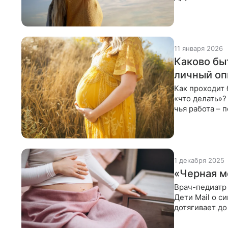
это
11 января 2026
Каково бы
личный о
Как проходит 
«что делать»?
чья работа – 
двоих
1 декабря 2025
«Черная м
Врач-педиатр 
Дети Mail о с
дотягивает до
другое.