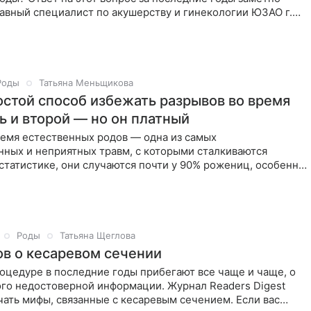
авный специалист по акушерству и гинекологии ЮЗАО г.
Роды
Татьяна Меньщикова
остой способ избежать разрывов во время
ь и второй — но он платный
ремя естественных родов — одна из самых
нных и неприятных травм, с которыми сталкиваются
татистике, они случаются почти у 90% рожениц, особенно
ых родов.
Роды
Татьяна Щеглова
в о кесаревом сечении
роцедуре в последние годы прибегают все чаще и чаще, о
ого недостоверной информации. Журнал Readers Digest
ать мифы, связанные с кесаревым сечением. Если вас