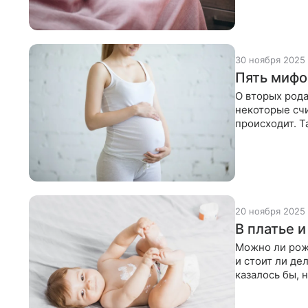
30 ноября 2025
Пять мифо
О вторых род
некоторые счи
происходит. Т
вторых
20 ноября 2025
В платье 
Можно ли рож
и стоит ли де
казалось бы,
женщин нака