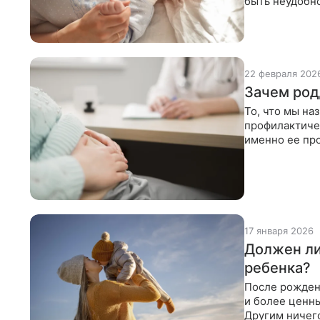
быть неудобн
акушерству и
22 февраля 202
Зачем род
То, что мы на
профилактиче
именно ее про
родов совпада
17 января 2026
Должен ли
ребенка?
После рожден
и более ценн
Другим ничего