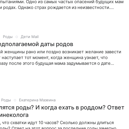
спытаниями. Одно из самых частых опасений будущих мам
 родах. Однако страх рождается из неизвестности.
что на
Роды
Дети Mail
едполагаемой даты родов
ой женщины рано или поздно возникает желание завести
т наступает тот момент, когда женщина узнает, что
азу после этого будущая мама задумывается о дате
родов.
Роды
Екатерина Мазеина
лятся роды? И когда ехать в роддом? Ответ
инеколога
 что схватки идут 10 часов? Сколько должны длиться
ды? Ответ на этот вопрос за последние годы заметно