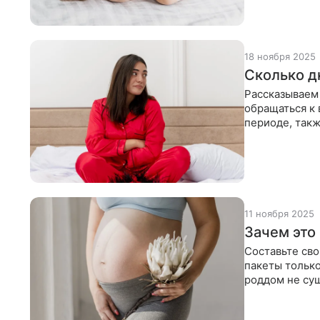
18 ноября 2025
Сколько д
Рассказываем 
обращаться к
периоде, так
индивидуаль
11 ноября 2025
Зачем это
Составьте сво
пакеты только
роддом не су
меняются они 