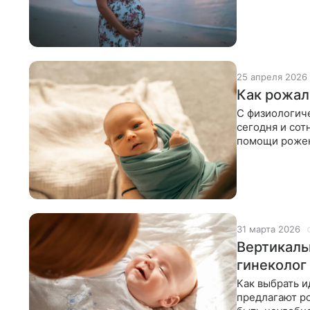
ожидает эта
25 апреля 2026
Как рожал
С физиологиче
сегодня и сот
помощи рожен
представлени
31 марта 2026
Вертикаль
гинеколог 
Как выбрать 
предлагают р