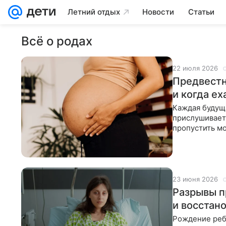
Летний отдых
Новости
Статьи
Всё о родах
22 июля 2026
Предвестн
и когда ех
Каждая будущ
прислушиваетс
пропустить мо
паниковать р
23 июня 2026
Разрывы п
и восстан
Рождение ребе