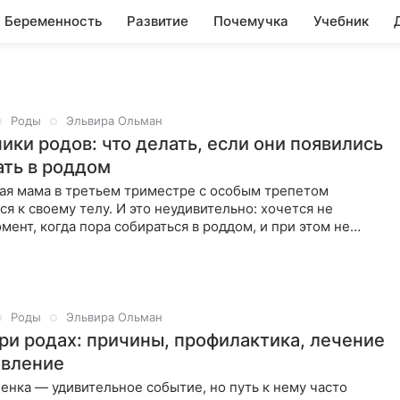
Беременность
Развитие
Почемучка
Учебник
Роды
Эльвира Ольман
ики родов: что делать, если они появились
ать в роддом
ая мама в третьем триместре с особым трепетом
я к своему телу. И это неудивительно: хочется не
мент, когда пора собираться в роддом, и при этом не
аньше времени
Роды
Эльвира Ольман
ри родах: причины, профилактика, лечение
овление
нка — удивительное событие, но путь к нему часто