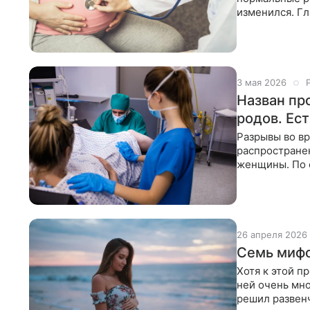
изменился. Гл
Москвы, врач
3 мая 2026
Назван пр
родов. Ест
Разрывы во в
распростране
женщины. По с
в случае перв
26 апреля 2026
Семь мифо
Хотя к этой п
ней очень мн
решил развенч