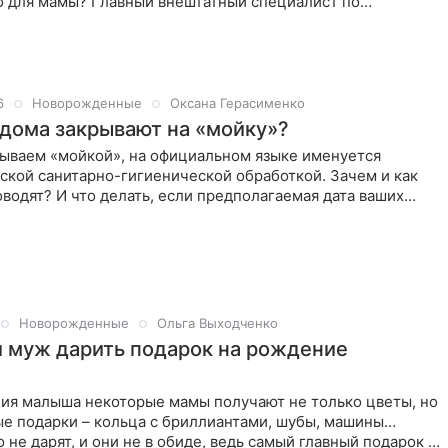
о для мамы? Главный внештатный специалист по
6
Новорожденные
Оксана Герасименко
дома закрывают на «мойку»?
зываем «мойкой», на официальном языке именуется
ской санитарно-гигиенической обработкой. Зачем и как
водят? И что делать, если предполагаемая дата ваших
ет с
Новорожденные
Ольга Выходченко
 муж дарить подарок на рождение
ия малыша некоторые мамы получают не только цветы, но
ые подарки – кольца с бриллиантами, шубы, машины…
 не дарят, и они не в обиде, ведь самый главный подарок –