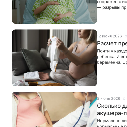
сопряжен с и
— разрывы при
Разбираемся, 
12 июня 2026
Расчет пр
Почти у кажд
ребенка. И во
беременна. Ср
предстоящих 
5 июня 2026
Сколько д
акушера-г
Нормально ли,
нормальные ро