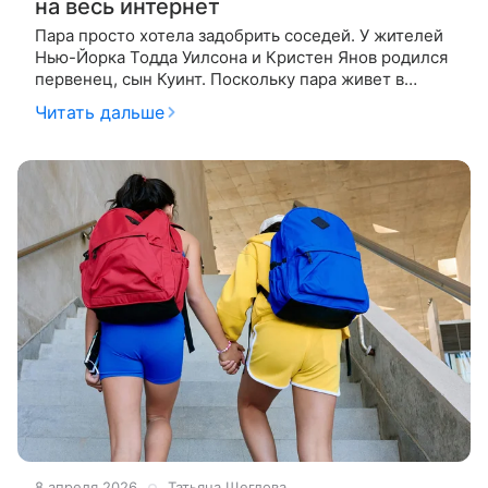
на весь интернет
Пара просто хотела задобрить соседей. У жителей
Нью-Йорка Тодда Уилсона и Кристен Янов родился
первенец, сын Куинт. Поскольку пара живет в
небольшой квартирке в многоквартирном доме, у
Читать дальше
них много соседей, а
8 апреля 2026
Татьяна Щеглова