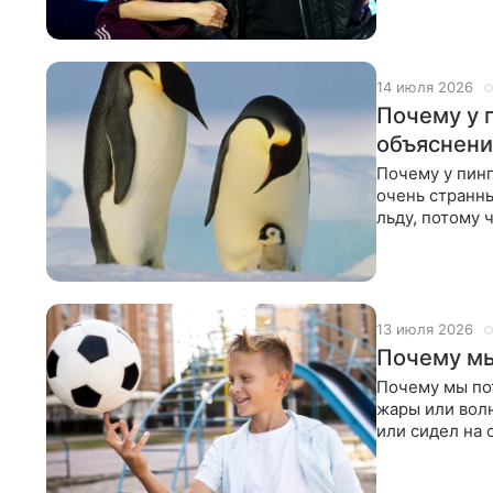
14 июля 2026
Почему у 
объяснени
Почему у пинг
очень странны
льду, потому 
13 июля 2026
Почему мы
Почему мы пот
жары или волн
или сидел на 
появляется,