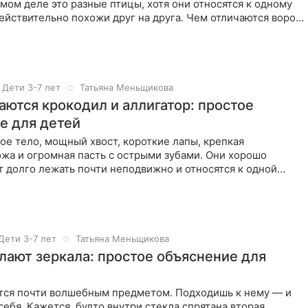
амом деле это разные птицы, хотя они относятся к одному
ействительно похожи друг на друга. Чем отличаются ворон
Дети 3-7 лет
Татьяна Меньщикова
аются крокодил и аллигатор: простое
е для детей
ое тело, мощный хвост, короткие лапы, крепкая
жа и огромная пасть с острыми зубами. Они хорошо
т долго лежать почти неподвижно и относятся к одной
мыкающихся —
Дети 3-7 лет
Татьяна Меньщикова
елают зеркала: простое объяснение для
тся почти волшебным предметом. Подходишь к нему — и
себя. Кажется, будто внутри стекла спрятана вторая