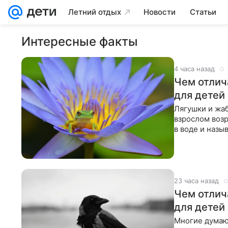
Летний отдых
Новости
Статьи
Интересные факты
4 часа назад
Чем отлич
для детей
Лягушки и жаб
взрослом возр
в воде и назы
являются
23 часа назад
Чем отлич
для детей
Многие думают