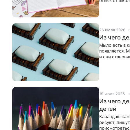
отвык от школ
сажают его за
26 июля 2026
Из чего д
Мыло есть в к
появляется. М
и они становя
обычное. Но
19 июля 2026
Из чего д
детей
Карандаш каж
рисуют, пишут
присмотреться