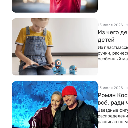
15 июля 2026
Из чего д
детей
Из пластмассы
ручки, расчес
особенный мат
деле пластма
15 июля 2026
Роман Кос
всё, ради 
Звездные фигу
распределении
расписан по м
После болезн