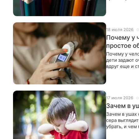
деревянная
18 июля 2026
Почему у 
простое о
Почему у чел
дети задают о
вдруг еще и с
делает себе
17 июля 2026
Зачем в у
Зачем в ушах 
сера выглядит
убрать, и чем
нужна