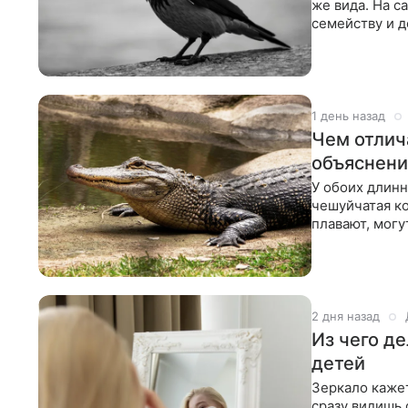
же вида. На с
семейству и д
и
1 день назад
Чем отлич
объяснени
У обоих длинн
чешуйчатая ко
плавают, могу
группе прес
2 дня назад
Из чего д
детей
Зеркало каже
сразу видишь 