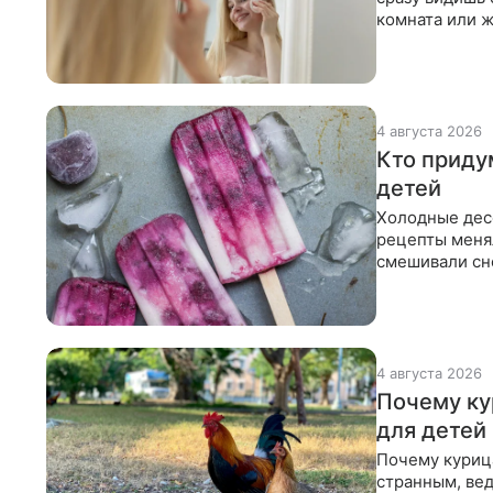
комната или ж
вполне
4 августа 2026
Кто приду
детей
Холодные десе
рецепты меня
смешивали сне
Позднее они 
4 августа 2026
Почему ку
для детей
Почему курица
странным, вед