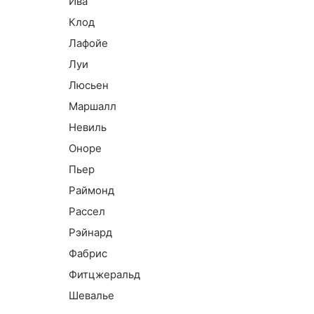
Ива
Клод
Лафойе
Луи
Люсьен
Маршалл
Невиль
Оноре
Пьер
Раймонд
Рассел
Рэйнард
Фабрис
Фитцжеральд
Шевалье