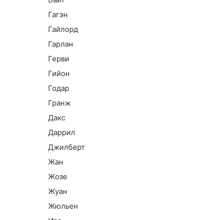
Гагэн
Гайлорд
Гарлан
Герви
Гийон
Годар
Гранж
Дакс
Даррил
Джилберт
Жан
Жозе
Жуан
Жюльен