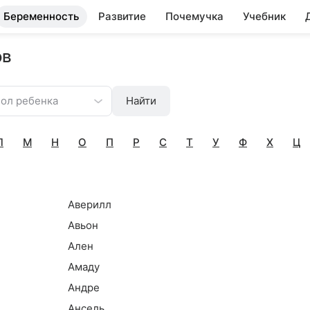
Беременность
Развитие
Почемучка
Учебник
ов
ол ребенка
Найти
Л
М
Н
О
П
Р
С
Т
У
Ф
Х
Ц
Аверилл
Авьон
Ален
Амаду
Андре
Ансель