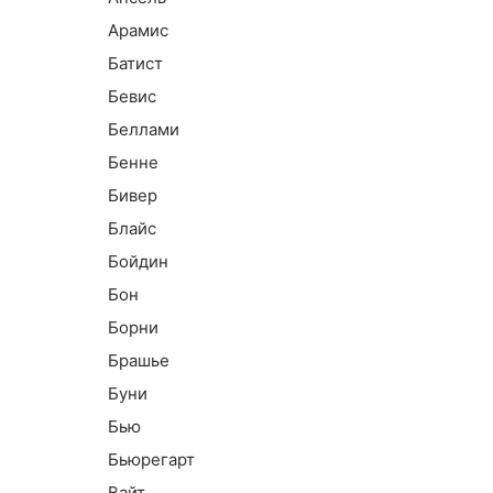
Арамис
Батист
Бевис
Беллами
Бенне
Бивер
Блайс
Бойдин
Бон
Борни
Брашье
Буни
Бью
Бьюрегарт
Вайт