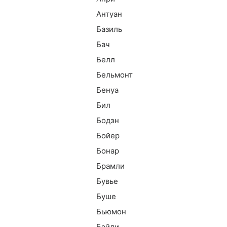
Антуан
Базиль
Бач
Белл
Бельмонт
Бенуа
Бил
Бодэн
Бойер
Бонар
Брамли
Бувье
Буше
Бьюмон
Бэйли