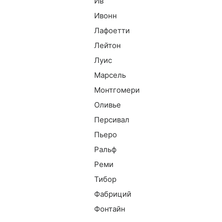
Ив
Ивонн
Лафоетти
Лейтон
Луис
Марсель
Монтгомери
Оливье
Персивал
Пьеро
Ральф
Реми
Тибор
Фабриций
Фонтайн