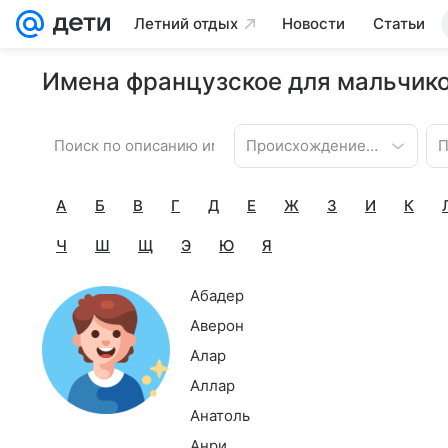
Летний отдых
Новости
Статьи
Имена французское для мальчик
Происхождение имени
П
А
Б
В
Г
Д
Е
Ж
З
И
К
Ч
Ш
Щ
Э
Ю
Я
Абадер
Аверон
Алар
Аллар
Анатоль
Анри