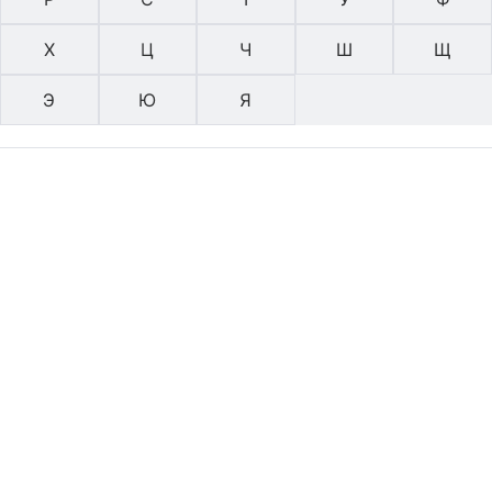
Х
Ц
Ч
Ш
Щ
Э
Ю
Я