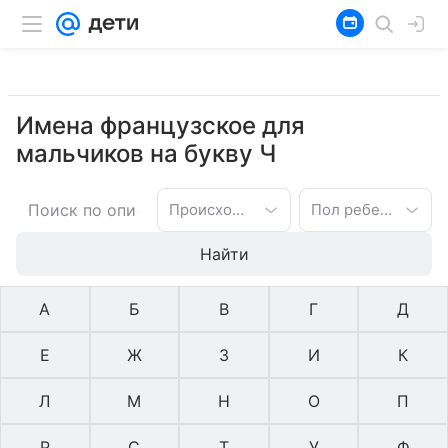
Имена французское для
мальчиков на букву Ч
Происхождение имени
Пол ребенка
Найти
А
Б
В
Г
Д
Е
Ж
З
И
К
Л
М
Н
О
П
Р
С
Т
У
Ф