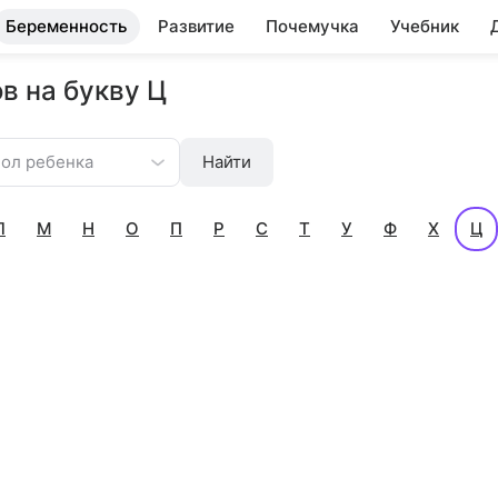
Беременность
Развитие
Почемучка
Учебник
в на букву Ц
ол ребенка
Найти
Л
М
Н
О
П
Р
С
Т
У
Ф
Х
Ц