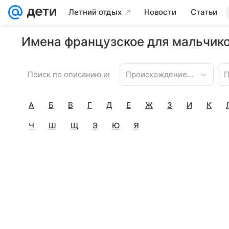
Летний отдых
Новости
Статьи
Имена французское для мальчико
Происхождение имени
П
А
Б
В
Г
Д
Е
Ж
З
И
К
Ч
Ш
Щ
Э
Ю
Я