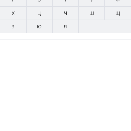
Х
Ц
Ч
Ш
Щ
Э
Ю
Я