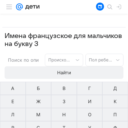
Имена французское для мальчиков
на букву З
Происхождение имени
Пол ребенка
Найти
А
Б
В
Г
Д
Е
Ж
З
И
К
Л
М
Н
О
П
Р
С
Т
У
Ф