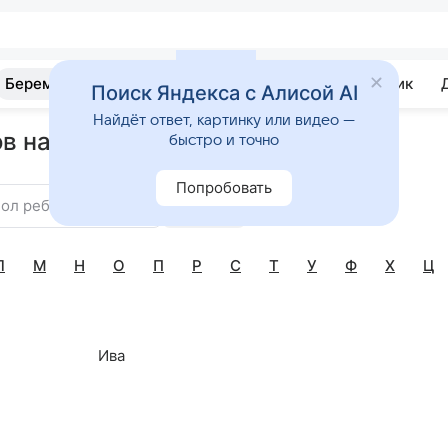
Беременность
Развитие
Почемучка
Учебник
Поиск Яндекса с Алисой AI
Найдёт ответ, картинку или видео —
в на букву И
быстро и точно
Попробовать
ол ребенка
Найти
Л
М
Н
О
П
Р
С
Т
У
Ф
Х
Ц
Ива