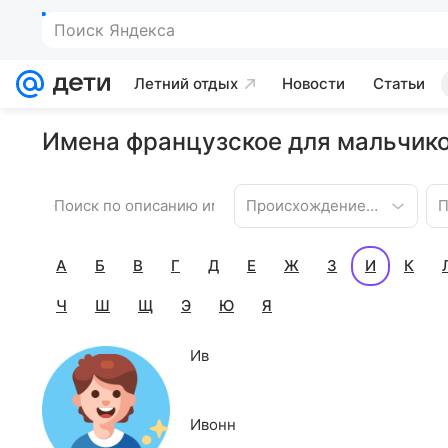
Поиск Яндекса
Летний отдых
Новости
Статьи
Имена французское для мальчико
Происхождение имени
П
А
Б
В
Г
Д
Е
Ж
З
И
К
Ч
Ш
Щ
Э
Ю
Я
Ив
Ивонн