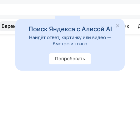
Беременность
Развитие
Почемучка
Учебник
Поиск Яндекса с Алисой AI
Найдёт ответ, картинку или видео —
быстро и точно
Попробовать