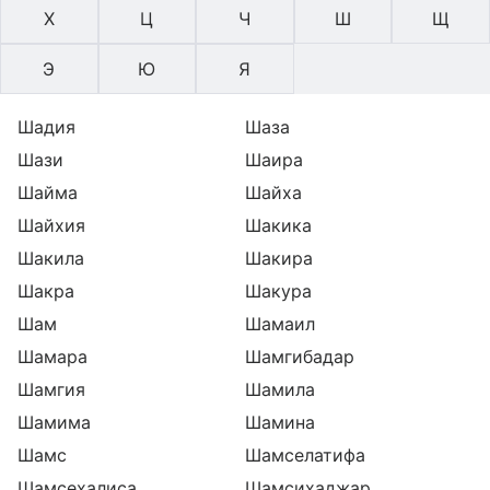
Х
Ц
Ч
Ш
Щ
Э
Ю
Я
Шадия
Шаза
Шази
Шаира
Шайма
Шайха
Шайхия
Шакика
Шакила
Шакира
Шакра
Шакура
Шам
Шамаил
Шамара
Шамгибадар
Шамгия
Шамила
Шамима
Шамина
Шамс
Шамселатифа
Шамсехалиса
Шамсихаджар