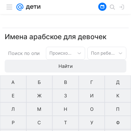
Имена арабское для девочек
Происхождение имени
Пол ребенка
Найти
А
Б
В
Г
Д
Е
Ж
З
И
К
Л
М
Н
О
П
Р
С
Т
У
Ф