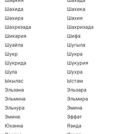
Шафкия
Шахада
Шахида
Шахика
Шахира
Шахия
Шахрезада
Шахризада
Шикария
Шифа
Шуайла
Шугыла
Шукр
Шукра
Шукрида
Шукурия
Шула
Шухра
Ыкылас
Ыстам
Эльзана
Эльзара
Эльмина
Эльмира
Эльнура
Эмина
Эмине
Эффат
Юханна
Язида