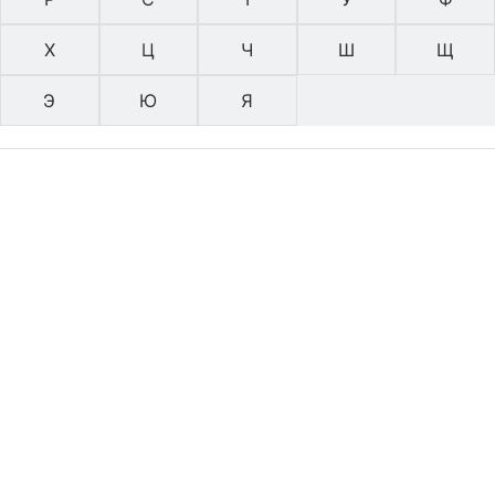
Х
Ц
Ч
Ш
Щ
Э
Ю
Я