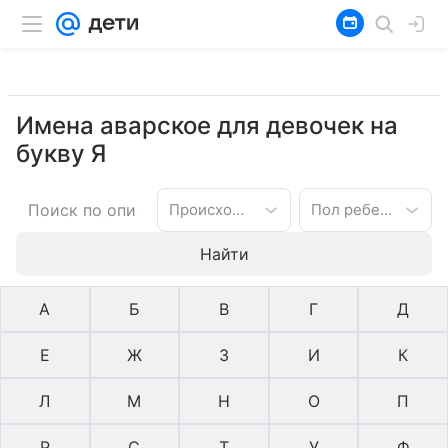
Имена аварское для девочек на
букву Я
Происхождение имени
Пол ребенка
Найти
А
Б
В
Г
Д
Е
Ж
З
И
К
Л
М
Н
О
П
Р
С
Т
У
Ф