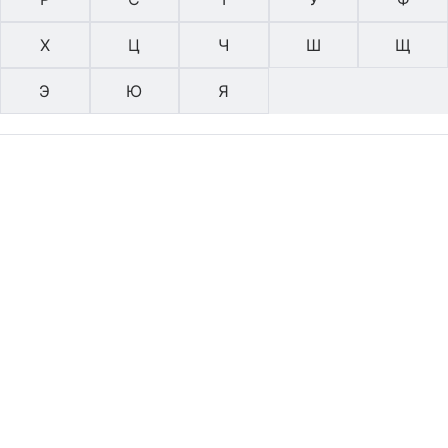
Х
Ц
Ч
Ш
Щ
Э
Ю
Я