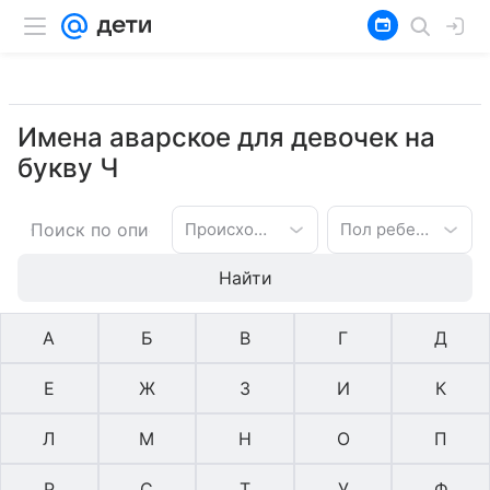
Имена аварское для девочек на
букву Ч
Происхождение имени
Пол ребенка
Найти
А
Б
В
Г
Д
Е
Ж
З
И
К
Л
М
Н
О
П
Р
С
Т
У
Ф