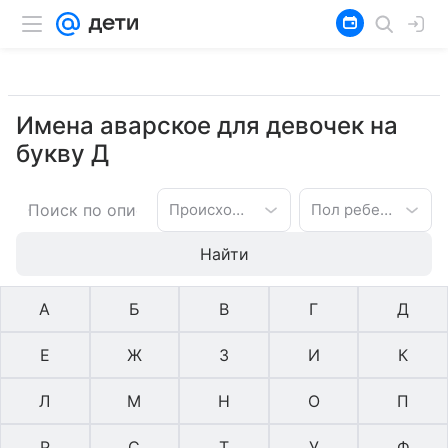
Имена аварское для девочек на
букву Д
Происхождение имени
Пол ребенка
Найти
А
Б
В
Г
Д
Е
Ж
З
И
К
Л
М
Н
О
П
Р
С
Т
У
Ф