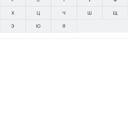
Х
Ц
Ч
Ш
Щ
Э
Ю
Я