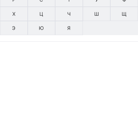
Х
Ц
Ч
Ш
Щ
Э
Ю
Я