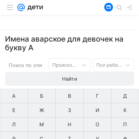
Имена аварское для девочек на
букву А
Происхождение имени
Пол ребенка
Найти
А
Б
В
Г
Д
Е
Ж
З
И
К
Л
М
Н
О
П
Р
С
Т
У
Ф