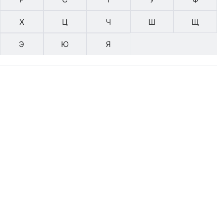
Х
Ц
Ч
Ш
Щ
Э
Ю
Я