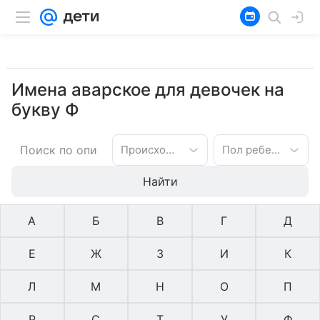
Имена аварское для девочек на
букву Ф
Происхождение имени
Пол ребенка
Найти
А
Б
В
Г
Д
Е
Ж
З
И
К
Л
М
Н
О
П
Р
С
Т
У
Ф