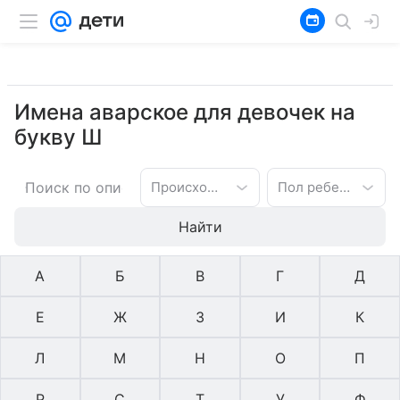
Имена аварское для девочек на
букву Ш
Происхождение имени
Пол ребенка
Найти
А
Б
В
Г
Д
Е
Ж
З
И
К
Л
М
Н
О
П
Р
С
Т
У
Ф