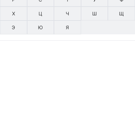
Х
Ц
Ч
Ш
Щ
Э
Ю
Я