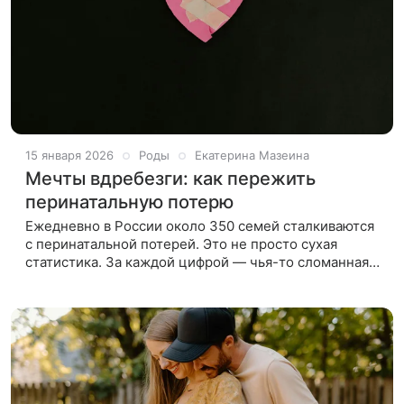
15 января 2026
Роды
Екатерина Мазеина
Мечты вдребезги: как пережить
перинатальную потерю
Ежедневно в России около 350 семей сталкиваются
с перинатальной потерей. Это не просто сухая
статистика. За каждой цифрой — чья-то сломанная
жизнь, пустота и боль. Репродуктивный психолог
Ecofamily Clinic