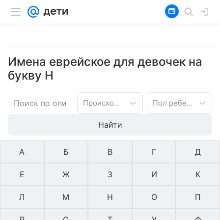
Имена еврейское для девочек на
букву Н
Происхождение имени
Пол ребенка
Найти
А
Б
В
Г
Д
Е
Ж
З
И
К
Л
М
Н
О
П
Р
С
Т
У
Ф