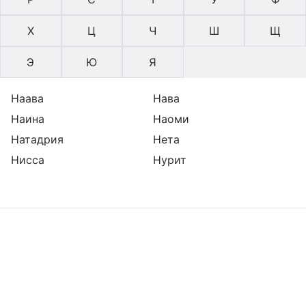
Х
Ц
Ч
Ш
Щ
Э
Ю
Я
Наава
Нава
Наина
Наоми
Натадрия
Нета
Нисса
Нурит