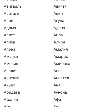
Авигаиль
Авигея
Авиталь
Авия
Аврит
Агува
Адама
Адена
Аелет
Аила
Ализа
Алира
Алона
Амалия
Амалья
Амарис
Амелия
Амирана
Аналия
Анна
Аннелла
Аннетта
Аньес
Аня
Аридата
Аунона
Афалия
Афи
Афра
Аша