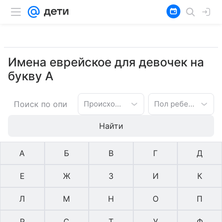
Имена еврейское для девочек на
букву А
Происхождение имени
Пол ребенка
Найти
А
Б
В
Г
Д
Е
Ж
З
И
К
Л
М
Н
О
П
Р
С
Т
У
Ф