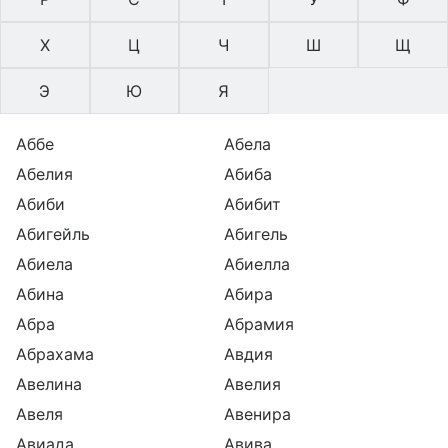
Х
Ц
Ч
Ш
Щ
Э
Ю
Я
Аббе
Абела
Абелия
Абиба
Абиби
Абибит
Абигейль
Абигель
Абиела
Абиелла
Абина
Абира
Абра
Абрамия
Абрахама
Авдия
Авелина
Авелия
Авеля
Авенира
Авиада
Авива