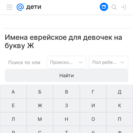
Имена еврейское для девочек на
букву Ж
Происхождение имени
Пол ребенка
Найти
А
Б
В
Г
Д
Е
Ж
З
И
К
Л
М
Н
О
П
Р
С
Т
У
Ф