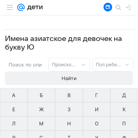
Имена азиатское для девочек на
букву Ю
Происхождение имени
Пол ребенка
Найти
А
Б
В
Г
Д
Е
Ж
З
И
К
Л
М
Н
О
П
Р
С
Т
У
Ф