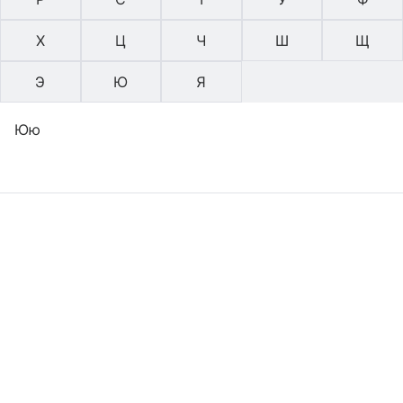
Х
Ц
Ч
Ш
Щ
Э
Ю
Я
Юю