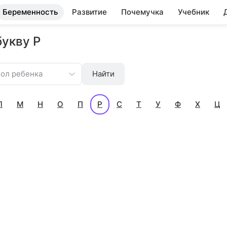
Беременность
Развитие
Почемучка
Учебник
букву Р
ол ребенка
Найти
Л
М
Н
О
П
Р
С
Т
У
Ф
Х
Ц