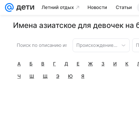
Летний отдых
Новости
Статьи
Имена азиатское для девочек на 
Происхождение имени
П
А
Б
В
Г
Д
Е
Ж
З
И
К
Ч
Ш
Щ
Э
Ю
Я