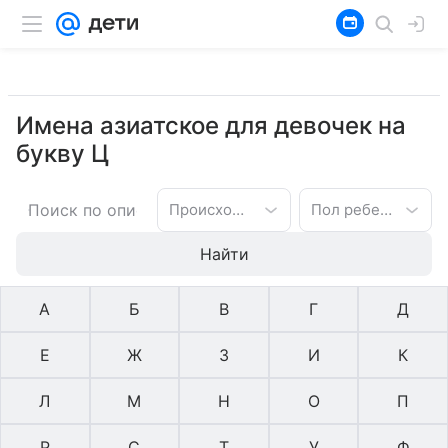
Имена азиатское для девочек на
букву Ц
Происхождение имени
Пол ребенка
Найти
А
Б
В
Г
Д
Е
Ж
З
И
К
Л
М
Н
О
П
Р
С
Т
У
Ф