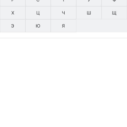
Х
Ц
Ч
Ш
Щ
Э
Ю
Я