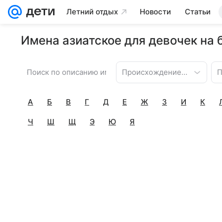
Летний отдых
Новости
Статьи
Имена азиатское для девочек на 
Происхождение имени
П
А
Б
В
Г
Д
Е
Ж
З
И
К
Ч
Ш
Щ
Э
Ю
Я