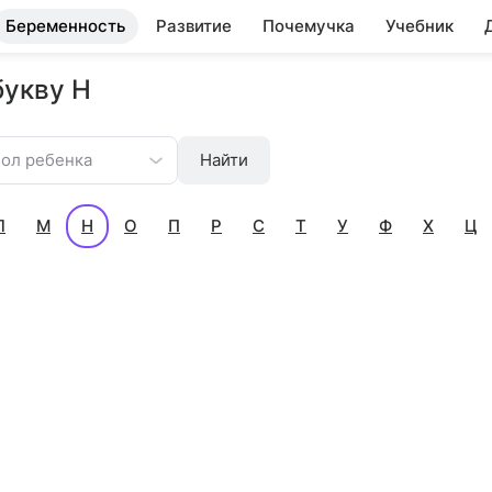
Беременность
Развитие
Почемучка
Учебник
букву Н
ол ребенка
Найти
Л
М
Н
О
П
Р
С
Т
У
Ф
Х
Ц