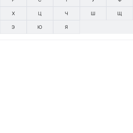
Х
Ц
Ч
Ш
Щ
Э
Ю
Я