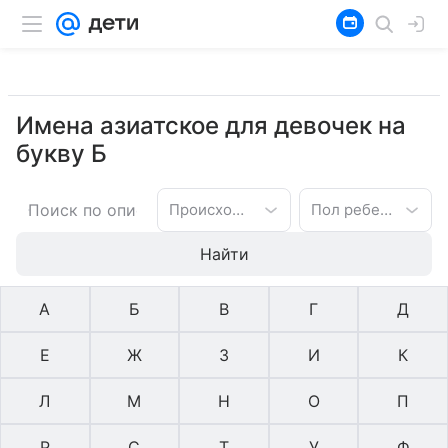
Имена азиатское для девочек на
букву Б
Происхождение имени
Пол ребенка
Найти
А
Б
В
Г
Д
Е
Ж
З
И
К
Л
М
Н
О
П
Р
С
Т
У
Ф