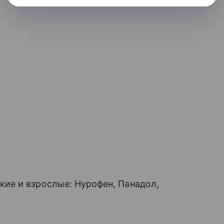
ие и взрослые: Нурофен, Панадол,