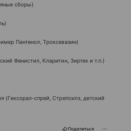
вяные сборы)
ль)
ример Пантенол, Троксевазин)
кий Фенистил, Кларитин, Зиртек и т.п.)
я (Гексорал-спрей, Стрепсилз, детский
Поделиться