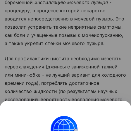
беременной
инстилляцию мочевого пузыря
-
процедуру, в процессе которой лекарство
вводится непосредственно в мочевой пузырь. Это
позволит устранить такие неприятные симптомы,
как боли и учащенные позывы к мочеиспусканию,
а также укрепит стенки мочевого пузыря.
Для профилактики цистита необходимо избегать
переохлаждения (джинсы с заниженной талией
или мини-юбка - не лучший вариант для холодного
времени года), потреблять достаточное
количество жидкости (по результатам научных
исследований, вероятность воспаления мочевого
пузыря снижает клюквенный сок), рационально
питаться (свести к минимуму употребление
острых и соленых блюд) и тщательно соблюдать