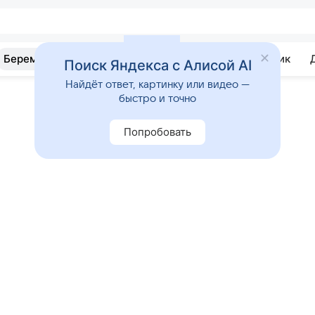
Беременность
Развитие
Почемучка
Учебник
Поиск Яндекса с Алисой AI
Найдёт ответ, картинку или видео —
быстро и точно
Попробовать