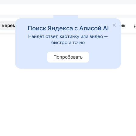
Беременность
Развитие
Почемучка
Учебник
Поиск Яндекса с Алисой AI
Найдёт ответ, картинку или видео —
быстро и точно
Попробовать