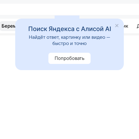
Беременность
Развитие
Почемучка
Учебник
Поиск Яндекса с Алисой AI
Найдёт ответ, картинку или видео —
быстро и точно
Попробовать