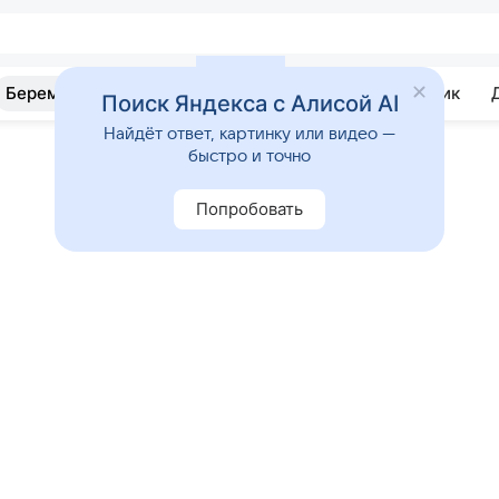
Беременность
Развитие
Почемучка
Учебник
Поиск Яндекса с Алисой AI
Найдёт ответ, картинку или видео —
быстро и точно
Попробовать