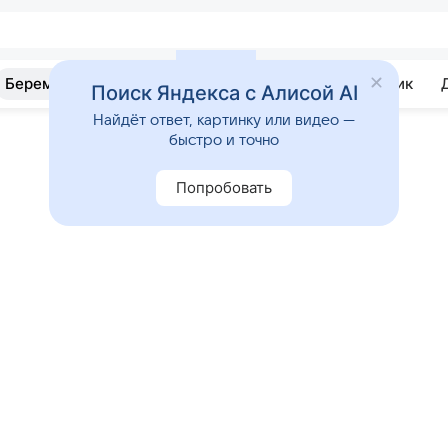
Беременность
Развитие
Почемучка
Учебник
Поиск Яндекса с Алисой AI
Найдёт ответ, картинку или видео —
быстро и точно
Попробовать