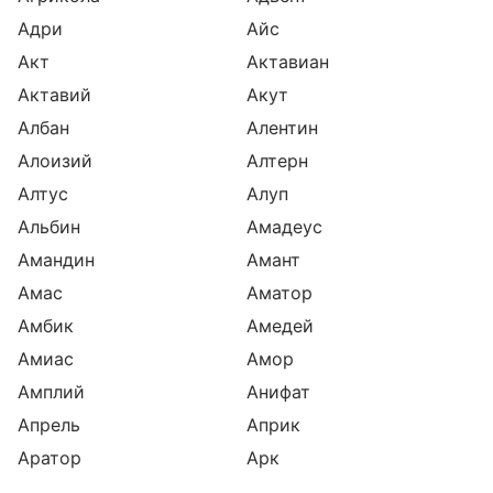
Адри
Айс
Акт
Актавиан
Актавий
Акут
Албан
Алентин
Алоизий
Алтерн
Алтус
Алуп
Альбин
Амадеус
Амандин
Амант
Амас
Аматор
Амбик
Амедей
Амиас
Амор
Амплий
Анифат
Апрель
Априк
Аратор
Арк