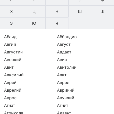
Х
Ц
Ч
Ш
Щ
Э
Ю
Я
Абаид
Аббондио
Авгий
Август
Августин
Авдакт
Аверкий
Авис
Авит
Авитолий
Авксилий
Авкт
Аврей
Аврел
Аврелий
Аврикий
Аврос
Авундий
Агнат
Агнит
Агрикола
Адвент