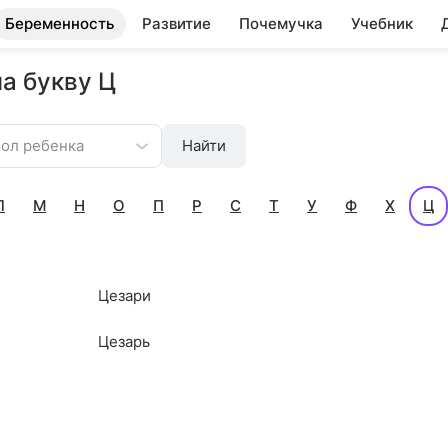
Беременность
Развитие
Почемучка
Учебник
а букву Ц
ол ребенка
Найти
Л
М
Н
О
П
Р
С
Т
У
Ф
Х
Ц
Цезари
Цезарь