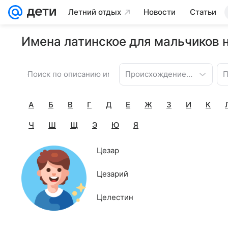
Летний отдых
Новости
Статьи
Имена латинское для мальчиков н
Происхождение имени
П
А
Б
В
Г
Д
Е
Ж
З
И
К
Ч
Ш
Щ
Э
Ю
Я
Цезар
Цезарий
Целестин