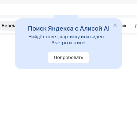
Беременность
Развитие
Почемучка
Учебник
Поиск Яндекса с Алисой AI
Найдёт ответ, картинку или видео —
быстро и точно
Попробовать