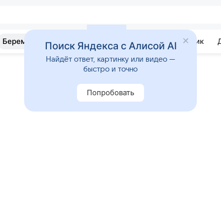
Беременность
Развитие
Почемучка
Учебник
Поиск Яндекса с Алисой AI
Найдёт ответ, картинку или видео —
быстро и точно
Попробовать