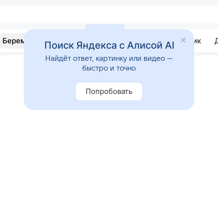
Беременность
Развитие
Почемучка
Учебник
Поиск Яндекса с Алисой AI
Найдёт ответ, картинку или видео —
быстро и точно
Попробовать