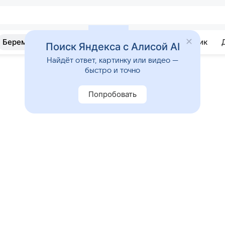
Беременность
Развитие
Почемучка
Учебник
Поиск Яндекса с Алисой AI
Найдёт ответ, картинку или видео —
быстро и точно
Попробовать