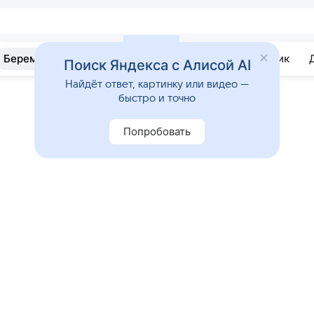
Беременность
Развитие
Почемучка
Учебник
Поиск Яндекса с Алисой AI
Найдёт ответ, картинку или видео —
быстро и точно
Попробовать