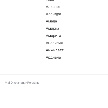
Алианет
Алондра
Амада
Амирка
Аморита
Аналисия
Анжилетт
Ардиана
Mail
О компании
Реклама