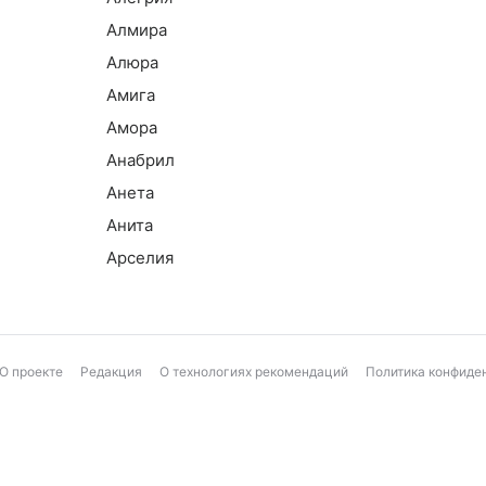
Алмира
Алюра
Амига
Амора
Анабрил
Анета
Анита
Арселия
О проекте
Редакция
О технологиях рекомендаций
Политика конфиде