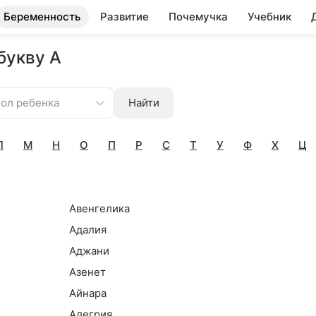
Беременность
Развитие
Почемучка
Учебник
букву А
ол ребенка
Найти
Л
М
Н
О
П
Р
С
Т
У
Ф
Х
Ц
Авенгелика
Адалия
Аджани
Азенет
Айнара
Алегрия