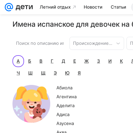
Летний отдых
Новости
Статьи
Имена испанское для девочек на 
Происхождение имени
П
А
Б
В
Г
Д
Е
Ж
З
И
К
Ч
Ш
Щ
Э
Ю
Я
Абиола
Агентина
Аделита
Адиса
Азусена
Аква