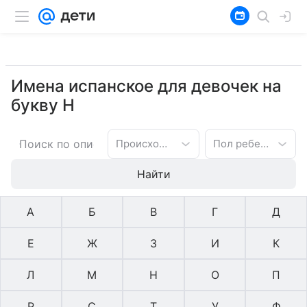
Имена испанское для девочек на
букву Н
Происхождение имени
Пол ребенка
Найти
А
Б
В
Г
Д
Е
Ж
З
И
К
Л
М
Н
О
П
Р
С
Т
У
Ф