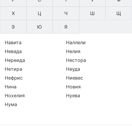
Х
Ц
Ч
Ш
Щ
Э
Ю
Я
Навита
Наллели
Невада
Нелия
Нереида
Нестора
Нетира
Неуда
Нефрис
Ниевес
Нина
Новия
Нохелия
Нуева
Нума