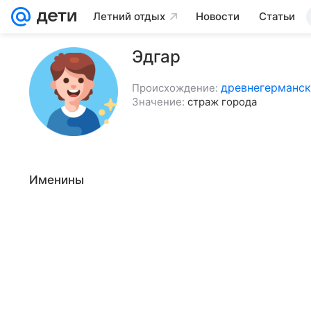
Летний отдых
Новости
Статьи
Эдгар
древнегерманс
Происхождение:
Значение:
страж города
Именины