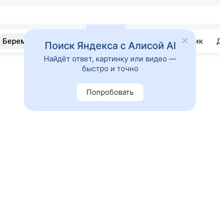
Беременность
Развитие
Почемучка
Учебник
Поиск Яндекса с Алисой AI
Найдёт ответ, картинку или видео —
быстро и точно
Попробовать