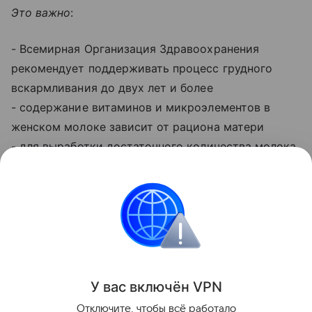
Это важно
:
- Всемирная Организация Здравоохранения
рекомендует поддерживать процесс грудного
вскармливания до двух лет и более
- содержание витаминов и микроэлементов в
женском молоке зависит от рациона матери
- для выработки достаточного количества молока
рекомендуются ночные прикладывания
Читайте также:
Малоизвестные плюсы грудного
вскармливания
Все о грудном вскармливании
У вас включ
ён
V
P
N
Поделиться
Отключите, чтобы всё работало