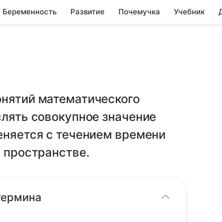
Беременность
Развитие
Почемучка
Учебник
онятий математического
слять совокупное значение
еняется с течением времени
в пространстве.
 термина