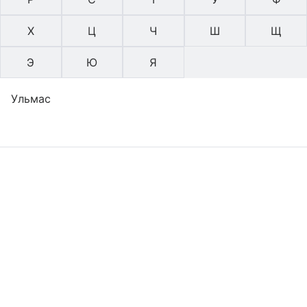
Х
Ц
Ч
Ш
Щ
Э
Ю
Я
Ульмас