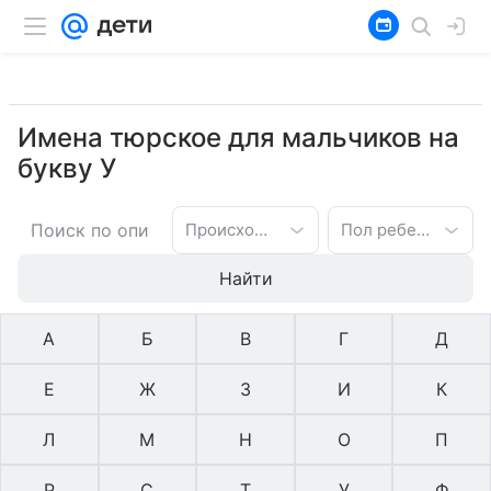
Имена тюрское для мальчиков на
букву У
Происхождение имени
Пол ребенка
Найти
А
Б
В
Г
Д
Е
Ж
З
И
К
Л
М
Н
О
П
Р
С
Т
У
Ф