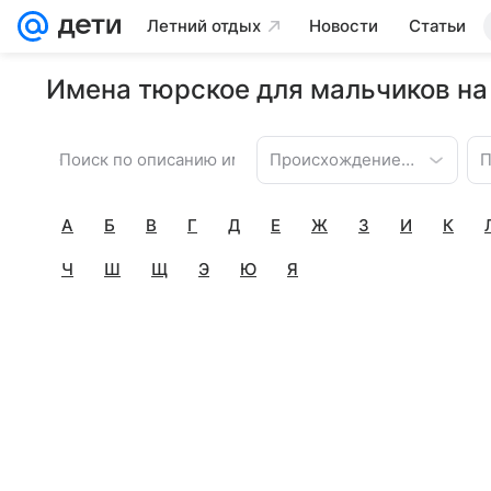
Летний отдых
Новости
Статьи
Имена тюрское для мальчиков на
Происхождение имени
П
А
Б
В
Г
Д
Е
Ж
З
И
К
Ч
Ш
Щ
Э
Ю
Я