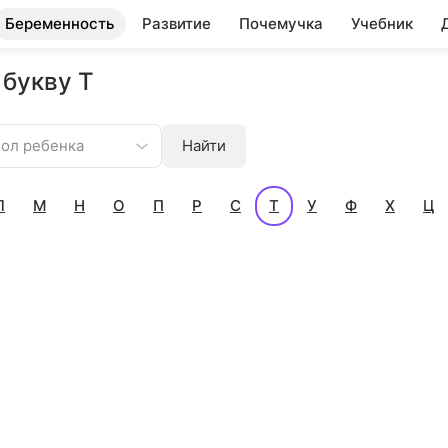
Беременность
Развитие
Почемучка
Учебник
 букву Т
ол ребенка
Найти
Л
М
Н
О
П
Р
С
Т
У
Ф
Х
Ц