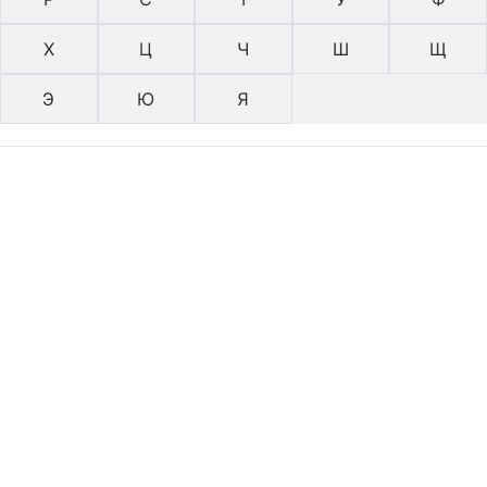
Х
Ц
Ч
Ш
Щ
Э
Ю
Я