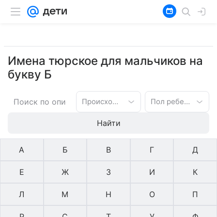
Имена тюрское для мальчиков на
букву Б
Происхождение имени
Пол ребенка
Найти
А
Б
В
Г
Д
Е
Ж
З
И
К
Л
М
Н
О
П
Р
С
Т
У
Ф