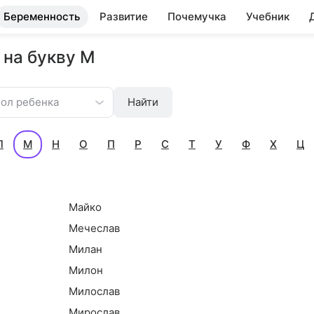
Беременность
Развитие
Почемучка
Учебник
 на букву М
ол ребенка
Найти
Л
М
Н
О
П
Р
С
Т
У
Ф
Х
Ц
Майко
Мечеслав
Милан
Милон
Милослав
Мирослав