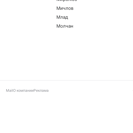
Мичлов
Млад
Молчан
Mail
О компании
Реклама