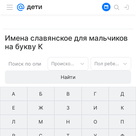
Имена славянское для мальчиков
на букву К
Происхождение имени
Пол ребенка
Найти
А
Б
В
Г
Д
Е
Ж
З
И
К
Л
М
Н
О
П
Р
С
Т
У
Ф