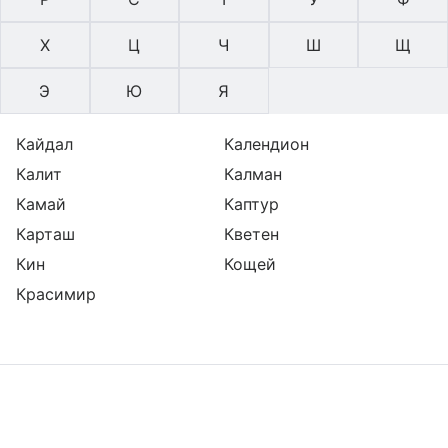
Х
Ц
Ч
Ш
Щ
Э
Ю
Я
Кайдал
Календион
Калит
Калман
Камай
Каптур
Карташ
Кветен
Кин
Кощей
Красимир